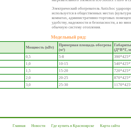
Электрический обогреватель Antichoc ударопр
используется в общественных местах (культур
комнатах, административно-торговых помещениях
удобству, надежности и безопасности, а во мн
обычную систему отопления.
Модельный ряд:
Примерная площадь обогрева
Габариты
Мощность (кВт)
(м²)
(Д*В*Г, 
0,5
5-8
390*425*
1,0
10-15
540*425*
1,5
15-20
720*425*
2,0
20-25
870*425*
3,0
25-30
1170*425
Главная
Новости
Где купить в Красноярске
Карта сайта