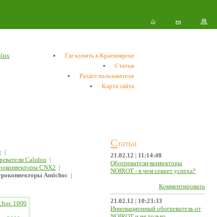
olux
Где купить в Красноярске
Статьи
Раздел пользователя
Карта сайта
С
татьи
y
|
21.02.12
|
11:14:48
реватели Calidou
|
Обогреватели-конвекторы
роконвекторы CNX2
|
NOIROT - в чем секрет успеха?
роконвекторы Antichoc
|
Комментировать
21.02.12
|
10:23:33
ichoc 1000
Инновационный обогреватель от
NOIROT и не только...