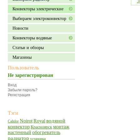
Э
Конвекторы электрические
Выбираем электроконвектор
Новости
Конвекторы водяные
Статьи и обзоры
Магазины
Пользователь
Не зарегистрирован
Вход
Забыли пароль?
Регистрация
Тэги
водяной
Noirot
Royal
Calidor
конвектор
монтаж
Красноярск
настенный
обогреватель
радиатор
установка