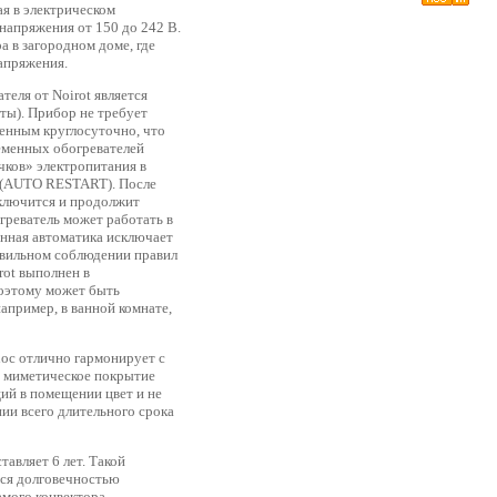
ая в электрическом
напряжения от 150 до 242 В.
 в загородном доме, где
апряжения.
еля от Noirot является
иты). Прибор не требует
ченным круглосуточно, что
еменных обогревателей
чков» электропитания в
 (AUTO RESTART). После
ключится и продолжит
греватель может работать в
онная автоматика исключает
авильном соблюдении правил
rot выполнен в
поэтому может быть
апример, в ванной комнате,
hoc отлично гармонирует с
 миметическое покрытие
й в помещении цвет и не
нии всего длительного срока
авляет 6 лет. Такой
ся долговечностью
амого конвектора.