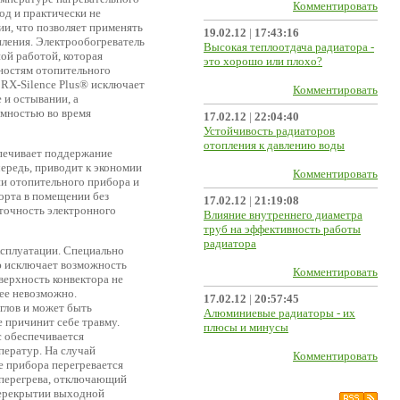
Комментировать
од и практически не
и, что позволяет применять
19.02.12
|
17:43:16
пления. Электрообогреватель
Высокая теплоотдача радиатора -
ой работой, которая
это хорошо или плохо?
ностям отопительного
 RX-Silence Plus® исключает
Комментировать
 и остывании, а
умностью во время
17.02.12
|
22:04:40
Устойчивость радиаторов
отопления к давлению воды
печивает поддержание
чередь, приводит к экономии
Комментировать
ии отопительного прибора и
орта в помещении без
17.02.12
|
21:19:08
 точность электронного
Влияние внутреннего диаметра
труб на эффективность работы
радиатора
ксплуатации. Специально
ю исключает возможность
Комментировать
верхность конвектора не
ее невозможно.
17.02.12
|
20:57:45
глов и может быть
Алюминиевые радиаторы - их
е причинит себе травму.
плюсы и минусы
c обеспечивается
ператур. На случай
Комментировать
е прибора перегревается
 перегрева, отключающий
перекрытии выходной