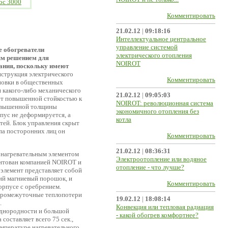
oc 3000
Комментировать
21.02.12
|
09:18:16
Интеллектуальное центральное
управление системой
е обогреватели
электрического отопления
ым решением для
NOIROT
ания, поскольку имеют
струкция электрического
Комментировать
ановки в общественных
 какого-либо механического
21.02.12
|
09:05:03
ает повышенной стойкостью к
NOIROT: революционная система
овышенной толщины
экономичного отопления без
рпус не деформируется, а
котла
тей. Блок управления скрыт
па посторонних лиц он
Комментировать
21.02.12
|
08:36:31
 нагревательным элементом
Электроотопление или водяное
ентован компанией NOIROT и
отопление - что лучше?
 элемент представляет собой
ий магниевый порошок, и
Комментировать
орпусе с оребрением.
 промежуточные теплопотери
19.02.12
|
18:08:14
.
Конвекция или тепловая радиация
 однородности и большой
- какой обогрев комфортнее?
составляет всего 75 сек.,
емпературе нагревательного