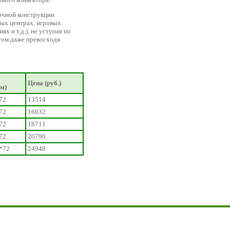
очной конструкции
ных центрах, игровых
 и т.д.), не уступая по
огом даже превосходя
Цена (руб.)
мм)
72
13514
72
16632
72
18711
72
20790
*72
24948