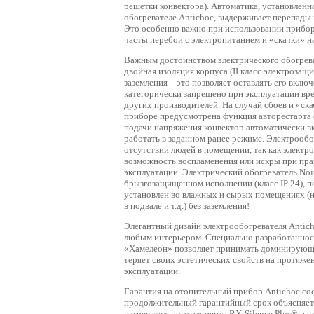
решетки конвектора). Автоматика, установленн
обогревателе Antichoc, выдерживает перепады 
Это особенно важно при использовании прибора
часты перебои с электропитанием и «скачки» н
Важным достоинством электрического обогреват
двойная изоляция корпуса (II класс электрозащ
заземления – это позволяет оставлять его вклю
категорически запрещено при эксплуатации вр
других производителей. На случай сбоев и «ска
приборе предусмотрена функция авторестарта
подачи напряжения конвектор автоматически в
работать в заданном ранее режиме. Электрообо
отсутствии людей в помещении, так как электр
возможность воспламенения или искры при пр
эксплуатации. Электрический обогреватель Noi
брызгозащищенном исполнении (класс IP 24), 
установлен во влажных и сырых помещениях (н
в подвале и т.д.) без заземления!
Элегантный дизайн электрообогревателя Antic
любым интерьером. Специально разработанное
«Хамелеон» позволяет принимать доминирующи
теряет своих эстетических свойств на протяже
эксплуатации.
Гарантия на отопительный прибор Antichoc сост
продолжительный гарантийный срок объясняет
нагревательного элемента RX-Silence Plus® и с