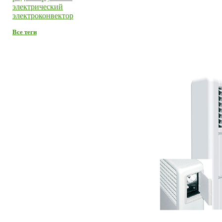
электрический
электроконвектор
Все теги