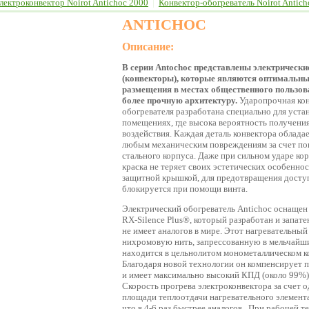
лектроконвектор Noirot Antichoc 2000
|
Конвектор-обогреватель Noirot Antich
ANTICHOC
Описание:
В серии Antochoc представлены электрически
(конвекторы), которые являются оптимальн
размещения в местах общественного пользов
более прочную архитектуру.
Ударопрочная кон
обогревателя разработана специально для уст
помещениях, где высока вероятность получения
воздействия. Каждая деталь конвектора облад
любым механическим повреждениям за счет п
стального корпуса. Даже при сильном ударе ко
краска не теряет своих эстетических особеннос
защитной крышкой, для предотвращения досту
блокируется при помощи винта.
Электрический обогреватель Antichoc оснащен
RX-Silence Plus®, который разработан и запат
не имеет аналогов в мире. Этот нагревательный
нихромовую нить, запрессованную в мельчайш
находится в цельнолитом монометаллическом к
Благодаря новой технологии он компенсирует
и имеет максимально высокий КПД (около 99%)
Скорость прогрева электроконвектора за счет
площади теплоотдачи нагревательного элемента 
что в 4-6 раз быстрее аналогов. При рабочей т