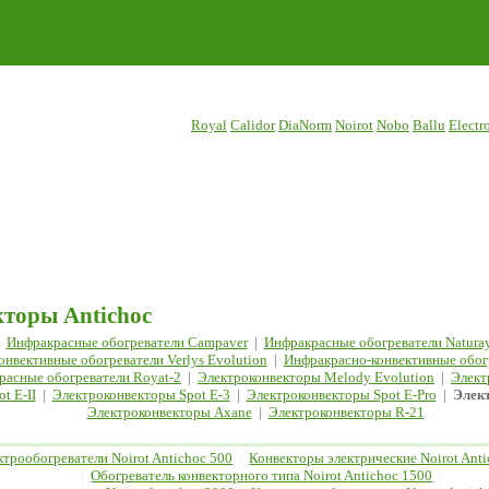
Royal
Calidor
DiaNorm
Noirot
Nobo
Ballu
Electr
торы Antichoc
Инфракрасные обогреватели Campaver
|
Инфракрасные обогреватели Natura
нвективные обогреватели Verlys Evolution
|
Инфракрасно-конвективные обог
расные обогреватели Royat-2
|
Электроконвекторы Melody Evolution
|
Элект
t E-II
|
Электроконвекторы Spot E-3
|
Электроконвекторы Spot E-Pro
|
Элект
Электроконвекторы Axane
|
Электроконвекторы R-21
ктрообогреватели Noirot Antichoc 500
|
Конвекторы электрические Noirot Ant
|
Обогреватель конвекторного типа Noirot Antichoc 1500
|