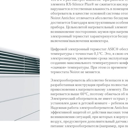
элемента RX-Silence Plus® не сжигается кислор
нарушается естественная влажность в помещени
обогреватель в качестве основной системы ото
Noirot Antichoc отличается абсолютно бесшумн
достигается благодаря конструктивным особен
прибора. Цельнолитой нагревательный элемент
возникновение посторонних шумов при нагреве
электронный термостат характеризуется бесш
включения/выключения конвектора.
Цифровой электронный термостат ASIC® обес
температуры с точностью 0,1°С. Это, в свою о
электроэнергии, увеличению срока эксплуатац
созданию максимального температурного комф
«скачков» температуры. При этом со временем
термостата Noirot не меняется.
Электрообогреватель абсолютно безопасен в э
разработанная конструкция прибора полность
прикосновения к нагревательному элементу. По
нагревается выше 60°С, поэтому обжечься об н
Электрический обогреватель не имеет острых у
установлен даже в детской комнате – ребенок н
Надежная работа электрообогревателя Anticho
эффективной защитой от действия высоких тем
возникновения ситуаций, при которых в корпус
воздух, предусмотрен дополнительный датчик
питание электрообогревателя (например, при 