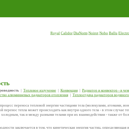
Royal
Calidor
DiaNorm
Noirot
Nobo
Ballu
Electr
сть
роводность
|
Тепловое излучение
|
Конвекция
|
Радиатор и конвектор - в че
ство алюминиевых радиаторов отопления
|
Теплоотдача радиаторов водяного
 процесс переноса тепловой энергии частицами тела (молекулами, атомами, ион
й перенос тепла может происходить как внутри одного тела - в этом случае те
 холодным, так и между разными телами при их взаимодействии - также от боле
одности заключается в том, что кинетическая энергия частиц, определяющая и