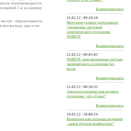
азатель теплопроводности
толщиной 1 м. за единицу
Комментировать
21.02.12
|
09:18:16
 костре - образующаяся в
Интеллектуальное центральное
 внутри воде, при этом
управление системой
электрического отопления
NOIROT
Комментировать
21.02.12
|
09:05:03
NOIROT: революционная система
экономичного отопления без
котла
Комментировать
21.02.12
|
08:36:31
Электроотопление или водяное
отопление - что лучше?
Комментировать
19.02.12
|
18:08:14
Конвекция или тепловая радиация
- какой обогрев комфортнее?