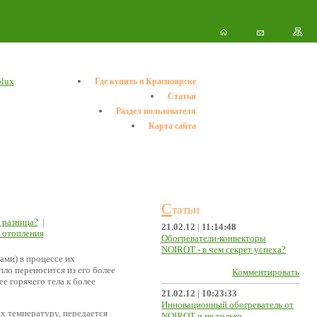
olux
Где купить в Красноярске
Статьи
Раздел пользователя
Карта сайта
С
татьи
м разница?
|
21.02.12
|
11:14:48
 отопления
Обогреватели-конвекторы
NOIROT - в чем секрет успеха?
ами) в процессе их
пло переносится из его более
Комментировать
е горячего тела к более
21.02.12
|
10:23:33
Инновационный обогреватель от
х температуру, передается
NOIROT и не только...