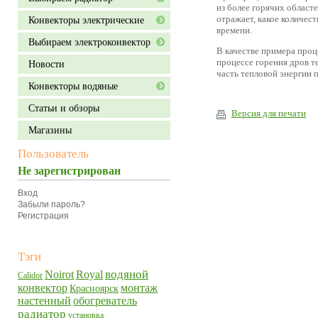
из более горячих област
отражает, какое количес
Конвекторы электрические
времени.
Выбираем электроконвектор
В качестве примера проц
процессе горения дров т
Новости
часть тепловой энергии
Конвекторы водяные
Статьи и обзоры
Версия для печати
Магазины
Пользователь
Не зарегистрирован
Вход
Забыли пароль?
Регистрация
Тэги
водяной
Noirot
Royal
Calidor
конвектор
монтаж
Красноярск
настенный
обогреватель
радиатор
установка