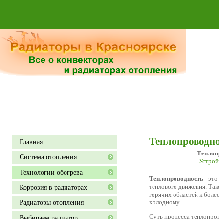
Теплопроводно
Главная
Теплоп
Система отопления
Устрой
Технологии обогрева
Теплопроводность
- это
теплового движения. Тако
Коррозия в радиаторах
горячих областей к более
Радиаторы отопления
холодному.
Суть процесса теплопров
Выбираем радиатор